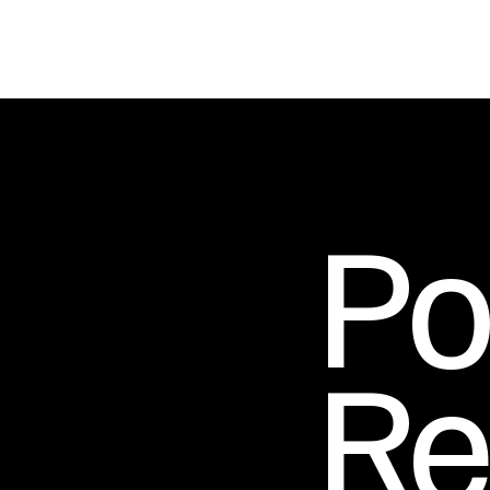
Po
Re