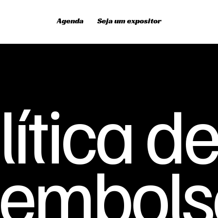
Agenda
Seja um expositor
lítica d
embols