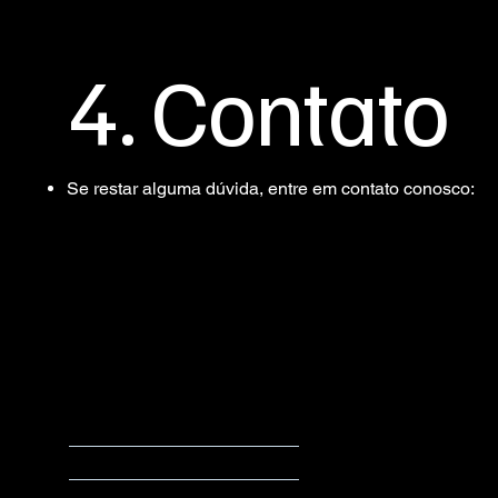
4. Contato
Se restar alguma dúvida, entre em contato conosco:
co
Seja um expositor
Agenda
Vire um patrocinador