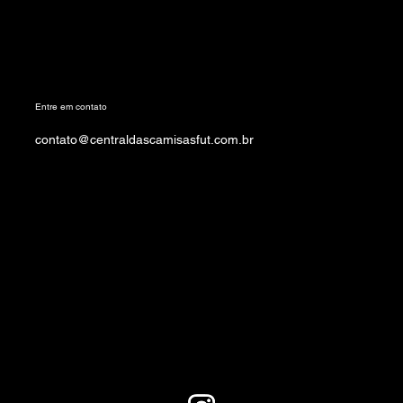
Entre em contato
contato@centraldascamisasfut.com.br
Seja um expositor
Agenda
Vire um patrocinador
Termos e Condições
Politica de privacidade
Política de reembolso
Declaração de acessibilidade